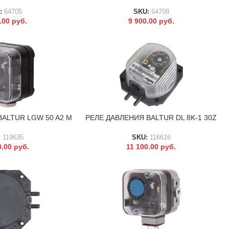
:
64705
SKU:
64708
0.00
руб.
9 900.00
руб.
ALTUR LGW 50 A2 M
РЕЛЕ ДАВЛЕНИЯ BALTUR DL 8K-1 30Z
В КОРЗИНУ
:
119635
SKU:
116616
0.00
руб.
11 100.00
руб.