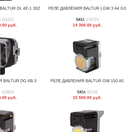
BALTUR DL 4E-1 30Z
РЕЛЕ ДАВЛЕНИЯ BALTUR LGW 3 A4 G3
В КОРЗИНУ
:
111522
SKU:
176723
0.00
руб.
14 300.00
руб.
 BALTUR DG 6B-3
РЕЛЕ ДАВЛЕНИЯ BALTUR GW 150 A5
В КОРЗИНУ
:
123914
SKU:
65126
0.00
руб.
15 500.00
руб.