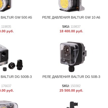
BALTUR GW 500 A5
РЕЛЕ ДАВЛЕНИЯ BALTUR GW 10 A6
В КОРЗИНУ
:
119835
SKU:
119837
0.00
руб.
18 400.00
руб.
BALTUR DG 500B-3
РЕЛЕ ДАВЛЕНИЯ BALTUR DG 50B-3
В КОРЗИНУ
:
176637
SKU:
150382
0.00
руб.
25 500.00
руб.