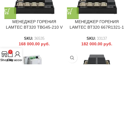
МЕНЕДЖЕР ГОРЕНИЯ
МЕНЕДЖЕР ГОРЕНИЯ
LAMTEC BT320 TBG45-210 V
LAMTEC BT320 667R1321-1
SKU:
36535
SKU:
33137
168 000.00
руб.
182 000.00
руб.
0
Shop
Cart
My account
МЕНЕДЖЕР ГОРЕНИЯ
МЕНЕДЖЕР ГОРЕНИЯ
BALTUR LME73 PROG.BGN
LAMTEC BT340 TBML 800ME
MC
SKU:
36537
316 000.00
руб.
SKU:
33140
197 000.00
руб.