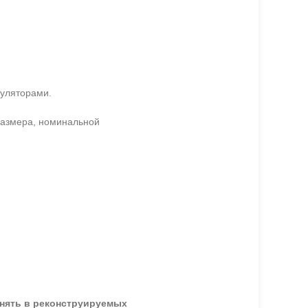
буляторами.
оразмера, номинальной
енять в реконструируемых