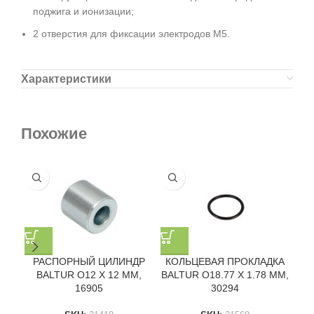
поджига и ионизации;
2 отверстия для фиксации электродов M5.
Характеристики
Похожие
РАСПОРНЫЙ ЦИЛИНДР
КОЛЬЦЕВАЯ ПРОКЛАДКА
Р
BALTUR O12 X 12 ММ,
BALTUR O18.77 X 1.78 ММ,
BA
16905
30294