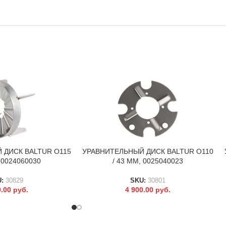
 ДИСК BALTUR O115
УРАВНИТЕЛЬНЫЙ ДИСК BALTUR O110
В КОРЗИНУ
 0024060030
/ 43 ММ, 0025040023
U:
30829
SKU:
30801
0.00
руб.
4 900.00
руб.