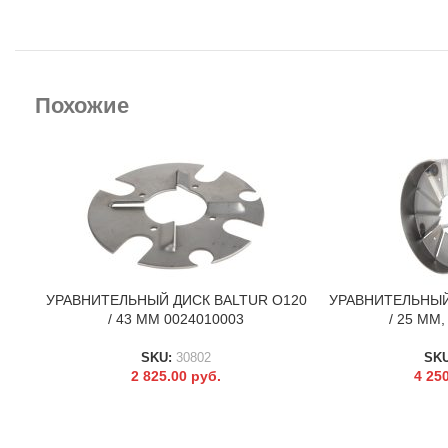
Похожие
УРАВНИТЕЛЬНЫЙ ДИСК BALTUR O120
УРАВНИТЕЛЬНЫЙ
В КОРЗИНУ
В КОРЗИНУ
/ 43 ММ 0024010003
/ 25 ММ,
SKU:
30802
SK
2 825.00
руб.
4 25