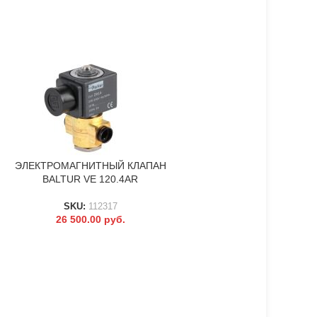
ЭЛЕКТРОМАГНИТНЫЙ КЛАПАН
КЛАПАН ЭЛЕКТРОМ
В КОРЗИНУ
В КОРЗИНУ
BALTUR VE 120.4AR
BALTUR G 1/4&QUOT,,
SKU:
112317
SKU:
12351
26 500.00
руб.
39 000.00
ру