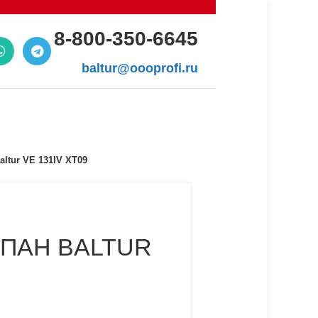
8-800-350-6645
baltur@oooprofi.ru
tur VE 131IV XT09
ПАН BALTUR