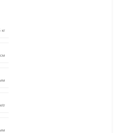
 кг
 см
 мм
etr
 мм