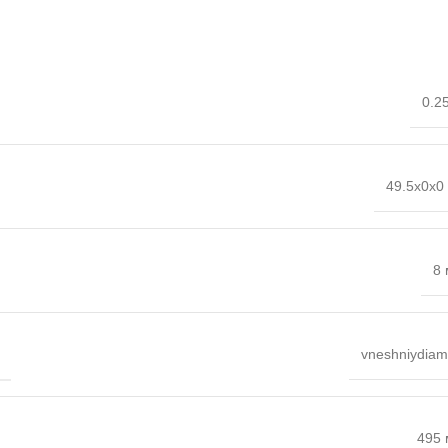
0.25
49.5x0x0
8
:
vneshniydiam
495