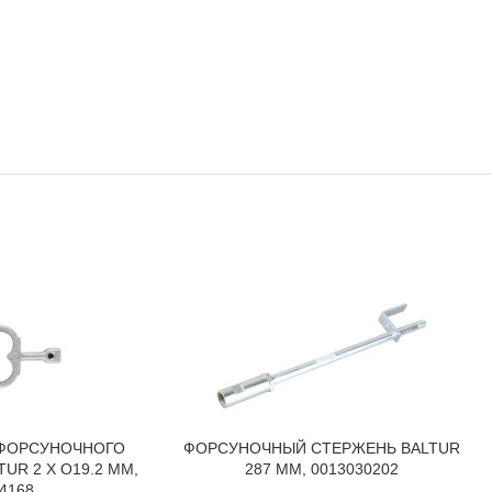
 ФОРСУНОЧНОГО
ФОРСУНОЧНЫЙ СТЕРЖЕНЬ BALTUR
В КОРЗИНУ
UR 2 X O19.2 ММ,
287 ММ, 0013030202
4168