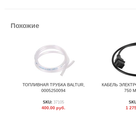
Похожие
ТОПЛИВНАЯ ТРУБКА BALTUR,
КАБЕЛЬ ЭЛЕКТ
В КОРЗИНУ
В КОРЗИНУ
0005250094
750 М
SKU:
37105
SK
400.00
руб.
1 27