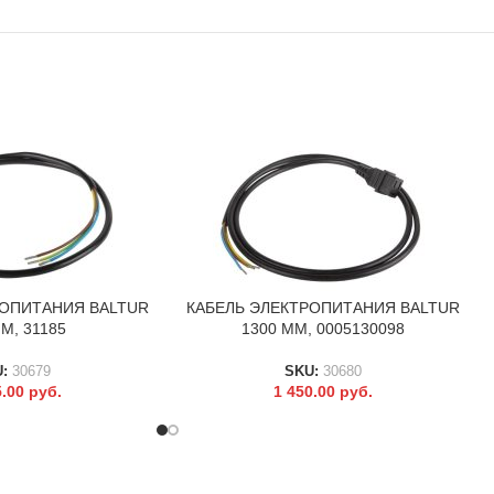
РОПИТАНИЯ BALTUR
КАБЕЛЬ ЭЛЕКТРОПИТАНИЯ BALTUR
В КОРЗИНУ
М, 31185
1300 ММ, 0005130098
U:
30679
SKU:
30680
5.00
руб.
1 450.00
руб.