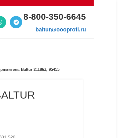
8-800-350-6645
baltur@oooprofi.ru
ямитель Baltur 211863, 95455
BALTUR
B01 S20